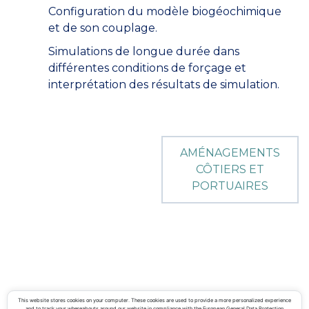
Configuration du modèle biogéochimique
et de son couplage.
Simulations de longue durée dans
différentes conditions de forçage et
interprétation des résultats de simulation.
AMÉNAGEMENTS
CÔTIERS ET
PORTUAIRES
ACTIMAR
©
2026
This website stores cookies on your computer. These cookies are used to provide a more personalized experience
and to track your whereabouts around our website in compliance with the European General Data Protection