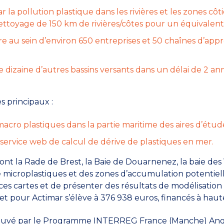
 pollution plastique dans les rivières et les zones côti
ttoyage de 150 km de rivières/côtes pour un équivalent 
 au sein d’environ 650 entreprises et 50 chaînes d’app
dizaine d’autres bassins versants dans un délai de 2 anné
s principaux :
acro plastiques dans la partie maritime des aires d’étud
ervice web de calcul de dérive de plastiques en mer.
sont la Rade de Brest, la Baie de Douarnenez, la baie des 
de microplastiques et des zones d’accumulation potentie
 cartes et de présenter des résultats de modélisation ut
jet pour Actimar s’élève à 376 938 euros, financés à hau
prouvé par le Programme INTERREG France (Manche) Ang